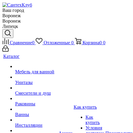
Ваш город
Воронеж
Воронеж
Липецк
Сравнение
0
Отложенные
0
Корзина
0
0
Каталог
Мебель для ванной
Унитазы
Смесители и душ
Раковины
Как купить
Ванны
Как
купить
Инсталляции
Условия