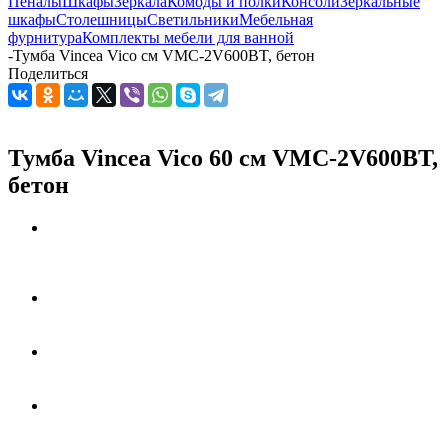
Пеналы
Шкафы
Зеркала
Комоды и полки
Консоли
Зеркальные
шкафы
Столешницы
Светильники
Мебельная
фурнитура
Комплекты мебели для ванной
-
Тумба Vincea Vico см VMC-2V600BT, бетон
Поделиться
Тумба Vincea Vico 60 см VMC-2V600BT,
бетон