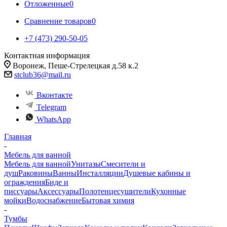
Отложенные
0
Сравнение товаров
0
+7 (473) 290-50-05
Контактная информация
Воронеж, Пеше-Стрелецкая д.58 к.2
stclub36@mail.ru
Вконтакте
Telegram
WhatsApp
Главная
-
Мебель для ванной
Мебель для ванной
Унитазы
Смесители и
душ
Раковины
Ванны
Инсталляции
Душевые кабины и
ограждения
Биде и
писсуары
Аксессуары
Полотенцесушители
Кухонные
мойки
Водоснабжение
Бытовая химия
-
Тумбы