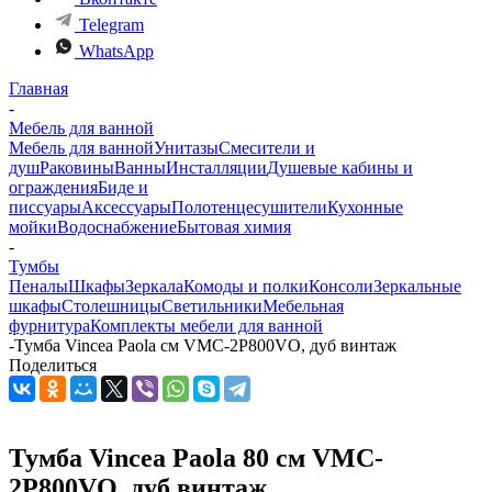
Telegram
WhatsApp
Главная
-
Мебель для ванной
Мебель для ванной
Унитазы
Смесители и
душ
Раковины
Ванны
Инсталляции
Душевые кабины и
ограждения
Биде и
писсуары
Аксессуары
Полотенцесушители
Кухонные
мойки
Водоснабжение
Бытовая химия
-
Тумбы
Пеналы
Шкафы
Зеркала
Комоды и полки
Консоли
Зеркальные
шкафы
Столешницы
Светильники
Мебельная
фурнитура
Комплекты мебели для ванной
-
Тумба Vincea Paola см VMC-2P800VO, дуб винтаж
Поделиться
Тумба Vincea Paola 80 см VMC-
2P800VO, дуб винтаж