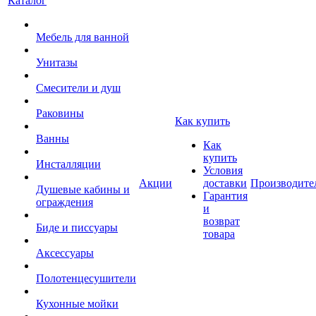
Каталог
Мебель для ванной
Унитазы
Смесители и душ
Раковины
Как купить
Ванны
Как
купить
Инсталляции
Условия
Акции
доставки
Производите
Душевые кабины и
Гарантия
ограждения
и
возврат
Биде и писсуары
товара
Аксессуары
Полотенцесушители
Кухонные мойки