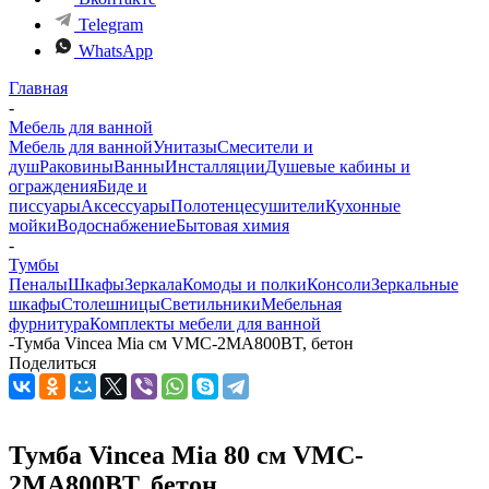
Telegram
WhatsApp
Главная
-
Мебель для ванной
Мебель для ванной
Унитазы
Смесители и
душ
Раковины
Ванны
Инсталляции
Душевые кабины и
ограждения
Биде и
писсуары
Аксессуары
Полотенцесушители
Кухонные
мойки
Водоснабжение
Бытовая химия
-
Тумбы
Пеналы
Шкафы
Зеркала
Комоды и полки
Консоли
Зеркальные
шкафы
Столешницы
Светильники
Мебельная
фурнитура
Комплекты мебели для ванной
-
Тумба Vincea Mia см VMC-2MA800BT, бетон
Поделиться
Тумба Vincea Mia 80 см VMC-
2MA800BT, бетон