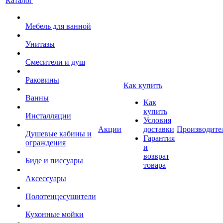
Каталог
Мебель для ванной
Унитазы
Смесители и душ
Раковины
Как купить
Ванны
Как
купить
Инсталляции
Условия
Акции
доставки
Производите
Душевые кабины и
Гарантия
ограждения
и
возврат
Биде и писсуары
товара
Аксессуары
Полотенцесушители
Кухонные мойки