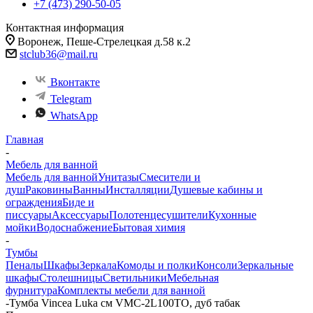
+7 (473) 290-50-05
Контактная информация
Воронеж, Пеше-Стрелецкая д.58 к.2
stclub36@mail.ru
Вконтакте
Telegram
WhatsApp
Главная
-
Мебель для ванной
Мебель для ванной
Унитазы
Смесители и
душ
Раковины
Ванны
Инсталляции
Душевые кабины и
ограждения
Биде и
писсуары
Аксессуары
Полотенцесушители
Кухонные
мойки
Водоснабжение
Бытовая химия
-
Тумбы
Пеналы
Шкафы
Зеркала
Комоды и полки
Консоли
Зеркальные
шкафы
Столешницы
Светильники
Мебельная
фурнитура
Комплекты мебели для ванной
-
Тумба Vincea Luka см VMC-2L100TO, дуб табак