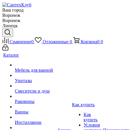
Ваш город
Воронеж
Воронеж
Липецк
Сравнение
0
Отложенные
0
Корзина
0
0
Каталог
Мебель для ванной
Унитазы
Смесители и душ
Раковины
Как купить
Ванны
Как
купить
Инсталляции
Условия