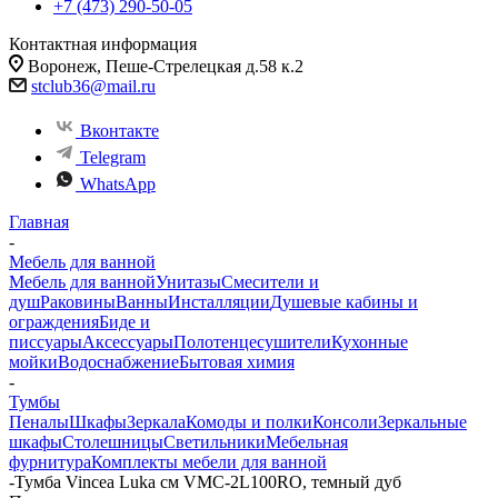
+7 (473) 290-50-05
Контактная информация
Воронеж, Пеше-Стрелецкая д.58 к.2
stclub36@mail.ru
Вконтакте
Telegram
WhatsApp
Главная
-
Мебель для ванной
Мебель для ванной
Унитазы
Смесители и
душ
Раковины
Ванны
Инсталляции
Душевые кабины и
ограждения
Биде и
писсуары
Аксессуары
Полотенцесушители
Кухонные
мойки
Водоснабжение
Бытовая химия
-
Тумбы
Пеналы
Шкафы
Зеркала
Комоды и полки
Консоли
Зеркальные
шкафы
Столешницы
Светильники
Мебельная
фурнитура
Комплекты мебели для ванной
-
Тумба Vincea Luka см VMC-2L100RO, темный дуб