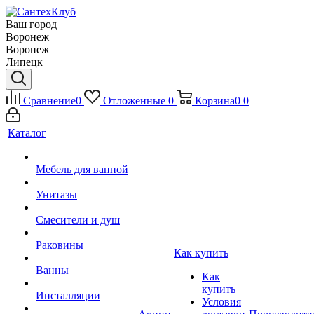
Ваш город
Воронеж
Воронеж
Липецк
Сравнение
0
Отложенные
0
Корзина
0
0
Каталог
Мебель для ванной
Унитазы
Смесители и душ
Раковины
Как купить
Ванны
Как
купить
Инсталляции
Условия