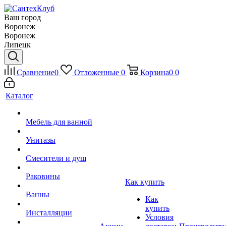
Ваш город
Воронеж
Воронеж
Липецк
Сравнение
0
Отложенные
0
Корзина
0
0
Каталог
Мебель для ванной
Унитазы
Смесители и душ
Раковины
Как купить
Ванны
Как
купить
Инсталляции
Условия