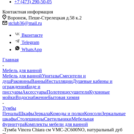
+7 (473) 290-50-05
Контактная информация
Воронеж, Пеше-Стрелецкая д.58 к.2
stclub36@mail.ru
Вконтакте
Telegram
WhatsApp
Главная
-
Мебель для ванной
Мебель для ванной
Унитазы
Смесители и
душ
Раковины
Ванны
Инсталляции
Душевые кабины и
ограждения
Биде и
писсуары
Аксессуары
Полотенцесушители
Кухонные
мойки
Водоснабжение
Бытовая химия
-
Тумбы
Пеналы
Шкафы
Зеркала
Комоды и полки
Консоли
Зеркальные
шкафы
Столешницы
Светильники
Мебельная
фурнитура
Комплекты мебели для ванной
-
Тумба Vincea Chiara см VMC-2C600NO, натуральный дуб