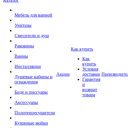
Каталог
Мебель для ванной
Унитазы
Смесители и душ
Раковины
Как купить
Ванны
Как
купить
Инсталляции
Условия
Акции
доставки
Производите
Душевые кабины и
Гарантия
ограждения
и
возврат
Биде и писсуары
товара
Аксессуары
Полотенцесушители
Кухонные мойки