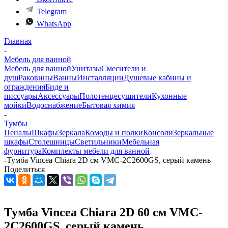
Telegram
WhatsApp
Главная
-
Мебель для ванной
Мебель для ванной
Унитазы
Смесители и
душ
Раковины
Ванны
Инсталляции
Душевые кабины и
ограждения
Биде и
писсуары
Аксессуары
Полотенцесушители
Кухонные
мойки
Водоснабжение
Бытовая химия
-
Тумбы
Пеналы
Шкафы
Зеркала
Комоды и полки
Консоли
Зеркальные
шкафы
Столешницы
Светильники
Мебельная
фурнитура
Комплекты мебели для ванной
-
Тумба Vincea Chiara 2D см VMC-2C2600GS, серый камень
Поделиться
Тумба Vincea Chiara 2D 60 см VMC-
2C2600GS, серый камень