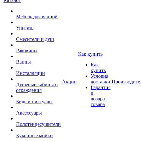
Каталог
Мебель для ванной
Унитазы
Смесители и душ
Раковины
Как купить
Ванны
Как
купить
Инсталляции
Условия
Акции
доставки
Производите
Душевые кабины и
Гарантия
ограждения
и
возврат
Биде и писсуары
товара
Аксессуары
Полотенцесушители
Кухонные мойки