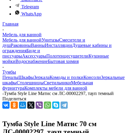
Telegram
WhatsApp
Главная
-
Мебель для ванной
Мебель для ванной
Унитазы
Смесители и
душ
Раковины
Ванны
Инсталляции
Душевые кабины и
ограждения
Биде и
писсуары
Аксессуары
Полотенцесушители
Кухонные
мойки
Водоснабжение
Бытовая химия
-
Тумбы
Пеналы
Шкафы
Зеркала
Комоды и полки
Консоли
Зеркальные
шкафы
Столешницы
Светильники
Мебельная
фурнитура
Комплекты мебели для ванной
-
Тумба Style Line Матис см ЛС-00002297, тауп темный
Поделиться
Тумба Style Line Матис 70 см
ЛС-00002297, тауп темный