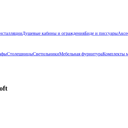
нсталляции
Душевые кабины и ограждения
Биде и писсуары
Аксе
афы
Столешницы
Светильники
Мебельная фурнитура
Комплекты м
oft