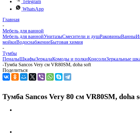
Telegram
WhatsApp
Главная
-
Мебель для ванной
Мебель для ванной
Унитазы
Смесители и душ
Раковины
Ванны
И
мойки
Водоснабжение
Бытовая химия
-
Тумбы
Пеналы
Шкафы
Зеркала
Комоды и полки
Консоли
Зеркальные шк
-
Тумба Sancos Very см VR80SM, doha soft
Поделиться
Тумба Sancos Very 80 см VR80SM, doha s