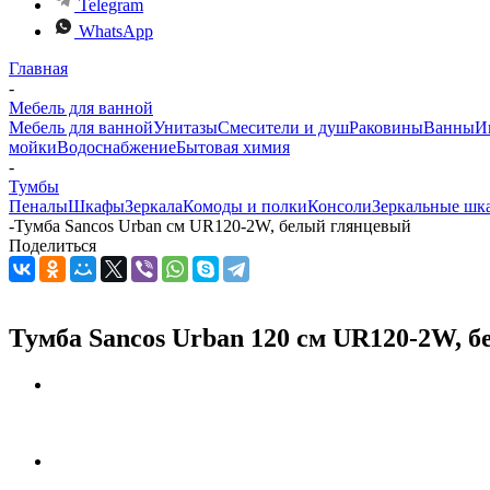
Telegram
WhatsApp
Главная
-
Мебель для ванной
Мебель для ванной
Унитазы
Смесители и душ
Раковины
Ванны
И
мойки
Водоснабжение
Бытовая химия
-
Тумбы
Пеналы
Шкафы
Зеркала
Комоды и полки
Консоли
Зеркальные шк
-
Тумба Sancos Urban см UR120-2W, белый глянцевый
Поделиться
Тумба Sancos Urban 120 см UR120-2W, 