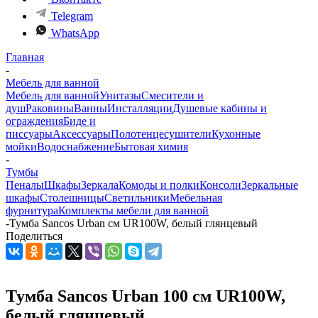
Telegram
WhatsApp
Главная
-
Мебель для ванной
Мебель для ванной
Унитазы
Смесители и
душ
Раковины
Ванны
Инсталляции
Душевые кабины и
ограждения
Биде и
писсуары
Аксессуары
Полотенцесушители
Кухонные
мойки
Водоснабжение
Бытовая химия
-
Тумбы
Пеналы
Шкафы
Зеркала
Комоды и полки
Консоли
Зеркальные
шкафы
Столешницы
Светильники
Мебельная
фурнитура
Комплекты мебели для ванной
-
Тумба Sancos Urban см UR100W, белый глянцевый
Поделиться
Тумба Sancos Urban 100 см UR100W,
белый глянцевый