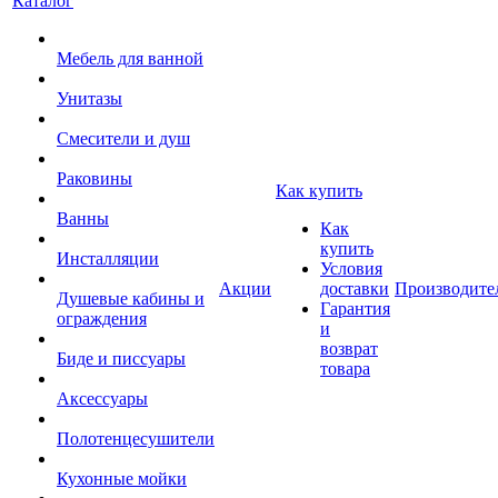
Каталог
Мебель для ванной
Унитазы
Смесители и душ
Раковины
Как купить
Ванны
Как
купить
Инсталляции
Условия
Акции
доставки
Производите
Душевые кабины и
Гарантия
ограждения
и
возврат
Биде и писсуары
товара
Аксессуары
Полотенцесушители
Кухонные мойки