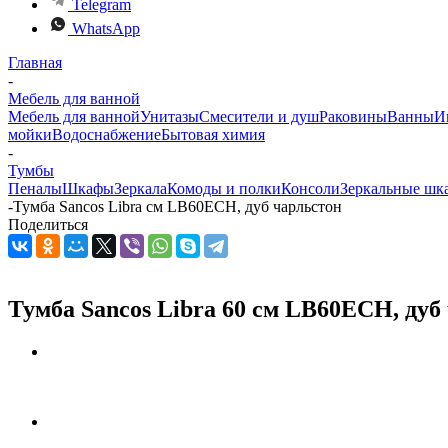
Telegram
WhatsApp
Главная
-
Мебель для ванной
Мебель для ванной
Унитазы
Смесители и душ
Раковины
Ванны
И
мойки
Водоснабжение
Бытовая химия
-
Тумбы
Пеналы
Шкафы
Зеркала
Комоды и полки
Консоли
Зеркальные шк
-
Тумба Sancos Libra см LB60ECH, дуб чарльстон
Поделиться
Тумба Sancos Libra 60 см LB60ECH, дуб