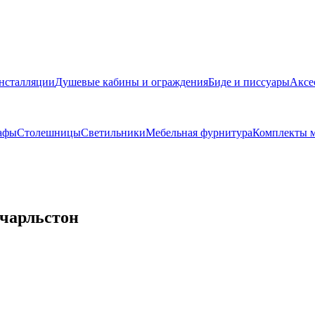
нсталляции
Душевые кабины и ограждения
Биде и писсуары
Аксе
афы
Столешницы
Светильники
Мебельная фурнитура
Комплекты м
 чарльстон