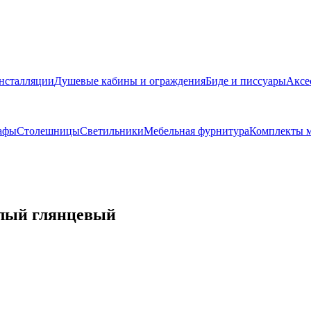
нсталляции
Душевые кабины и ограждения
Биде и писсуары
Аксе
афы
Столешницы
Светильники
Мебельная фурнитура
Комплекты м
белый глянцевый