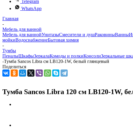
Telegram
WhatsApp
Главная
-
Мебель для ванной
Мебель для ванной
Унитазы
Смесители и душ
Раковины
Ванны
И
мойки
Водоснабжение
Бытовая химия
-
Тумбы
Пеналы
Шкафы
Зеркала
Комоды и полки
Консоли
Зеркальные шк
-
Тумба Sancos Libra см LB120-1W, белый глянцевый
Поделиться
Тумба Sancos Libra 120 см LB120-1W, 