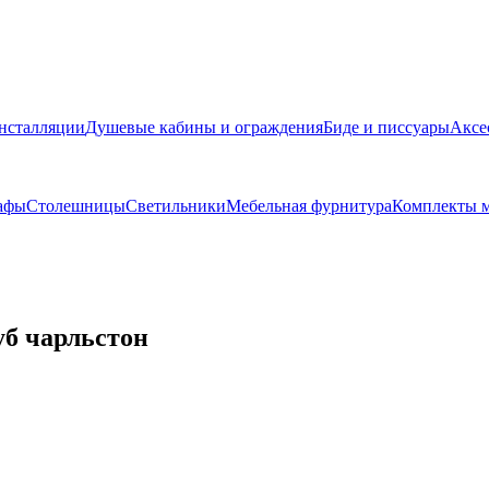
нсталляции
Душевые кабины и ограждения
Биде и писсуары
Аксе
афы
Столешницы
Светильники
Мебельная фурнитура
Комплекты м
уб чарльстон