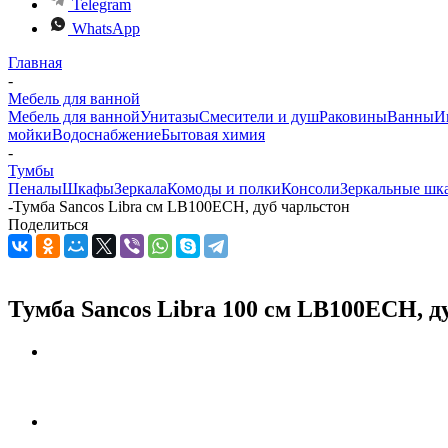
Telegram
WhatsApp
Главная
-
Мебель для ванной
Мебель для ванной
Унитазы
Смесители и душ
Раковины
Ванны
И
мойки
Водоснабжение
Бытовая химия
-
Тумбы
Пеналы
Шкафы
Зеркала
Комоды и полки
Консоли
Зеркальные шк
-
Тумба Sancos Libra см LB100ECH, дуб чарльстон
Поделиться
Тумба Sancos Libra 100 см LB100ECH, д