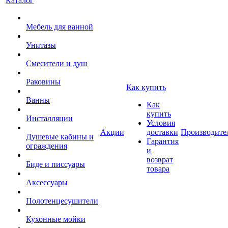
Каталог
Мебель для ванной
Унитазы
Смесители и душ
Раковины
Как купить
Ванны
Как
купить
Инсталляции
Условия
Акции
доставки
Производите
Душевые кабины и
Гарантия
ограждения
и
возврат
Биде и писсуары
товара
Аксессуары
Полотенцесушители
Кухонные мойки