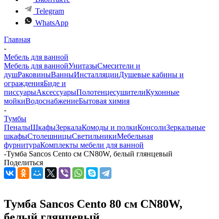
Telegram
WhatsApp
Главная
-
Мебель для ванной
Мебель для ванной
Унитазы
Смесители и
душ
Раковины
Ванны
Инсталляции
Душевые кабины и
ограждения
Биде и
писсуары
Аксессуары
Полотенцесушители
Кухонные
мойки
Водоснабжение
Бытовая химия
-
Тумбы
Пеналы
Шкафы
Зеркала
Комоды и полки
Консоли
Зеркальные
шкафы
Столешницы
Светильники
Мебельная
фурнитура
Комплекты мебели для ванной
-
Тумба Sancos Cento см CN80W, белый глянцевый
Поделиться
Тумба Sancos Cento 80 см CN80W,
белый глянцевый