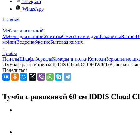
Telegram
WhatsApp
Главная
-
Мебель для ванной
Мебель для ванной
Унитазы
Смесители и душ
Раковины
Ванны
И
мойки
Водоснабжение
Бытовая химия
-
Тумбы
Пеналы
Шкафы
Зеркала
Комоды и полки
Консоли
Зеркальные шк
-
Тумба с раковиной см IDDIS Cloud CLO60W0i95K, белый гля
Поделиться
Тумба с раковиной 60 см IDDIS Cloud