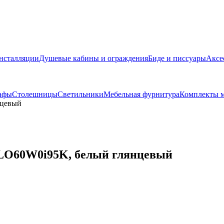
нсталляции
Душевые кабины и ограждения
Биде и писсуары
Аксе
афы
Столешницы
Светильники
Мебельная фурнитура
Комплекты м
нцевый
 CLO60W0i95K, белый глянцевый