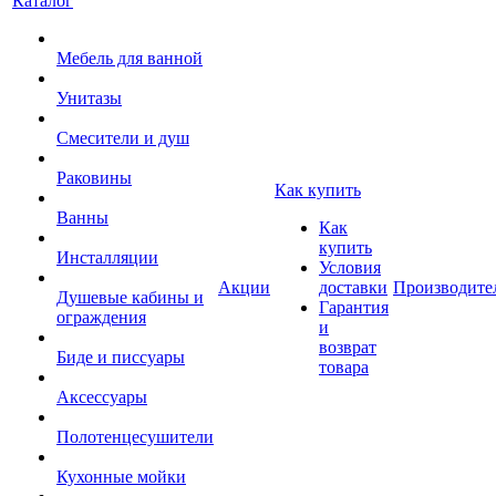
Каталог
Мебель для ванной
Унитазы
Смесители и душ
Раковины
Как купить
Ванны
Как
купить
Инсталляции
Условия
Акции
доставки
Производите
Душевые кабины и
Гарантия
ограждения
и
возврат
Биде и писсуары
товара
Аксессуары
Полотенцесушители
Кухонные мойки