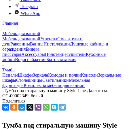
Telegram
WhatsApp
Главная
-
Мебель для ванной
Мебель для ванной
Унитазы
Смесители и
душ
Раковины
Ванны
Инсталляции
Душевые кабины и
ограждения
Биде и
писсуары
Аксессуары
Полотенцесушители
Кухонные
мойки
Водоснабжение
Бытовая химия
-
Тумбы
Пеналы
Шкафы
Зеркала
Комоды и полки
Консоли
Зеркальные
шкафы
Столешницы
Светильники
Мебельная
фурнитура
Комплекты мебели для ванной
-
Тумба под стиральную машину Style Line Даллас см
СС-00002349, белый
Поделиться
Тумба под стиральную машину Style