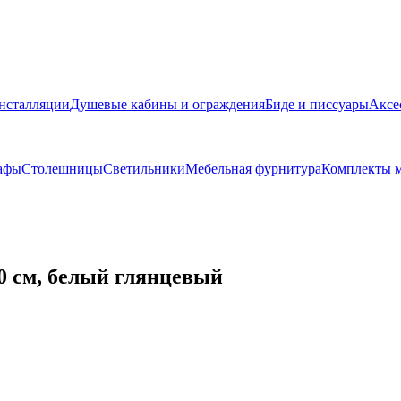
нсталляции
Душевые кабины и ограждения
Биде и писсуары
Аксе
афы
Столешницы
Светильники
Мебельная фурнитура
Комплекты м
 см, белый глянцевый