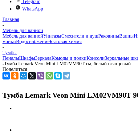
Telegram
WhatsApp
Главная
-
Мебель для ванной
Мебель для ванной
Унитазы
Смесители и душ
Раковины
Ванны
И
мойки
Водоснабжение
Бытовая химия
-
Тумбы
Пеналы
Шкафы
Зеркала
Комоды и полки
Консоли
Зеркальные шк
-
Тумба Lemark Veon Mini LM02VM90T см, белый глянцевый
Поделиться
Тумба Lemark Veon Mini LM02VM90T 90