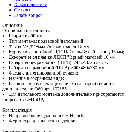
Характеристики
Отзывы
Задать вопрос
Описание
Основные особенности:
• Ширина: 800 мм;
• Тип монтажа: подвесной/напольный;
• Фасад МДФ/Эмаль/Белый глянец 16 мм;
• Корпус влагостойкий ЛДСП/Эмаль/Белый глянец 16 мм;
• Декоративная планка ЛДСП/Черный матовый 16 мм;
• Габариты без раковины (ШГВ): 744х437х650 мм;
• Габариты с раковиной (ШГВ): 800х480х730 мм;
• Фасад с интегрированной ручкой;
• Изделие в собранном виде;
• Раковина в комплектацию не входит, приобретается
дополнительно Q80 арт. 192185;
• Для напольного монтажа дополнительно приобретаются
опоры арт. LM15OP;
Комплектация
• Направляющие с доводчиком Hettich;
• Фурнитура для навески изделия;
Гарантийный срок: 5 лет