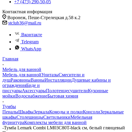
+7 (473) 290-50-05
Контактная информация
Воронеж, Пеше-Стрелецкая д.58 к.2
stclub36@mail.ru
Вконтакте
Telegram
WhatsApp
Главная
-
Мебель для ванной
Мебель для ванной
Унитазы
Смесители и
душ
Раковины
Ванны
Инсталляции
Душевые кабины и
ограждения
Биде и
писсуары
Аксессуары
Полотенцесушители
Кухонные
мойки
Водоснабжение
Бытовая химия
-
Тумбы
Пеналы
Шкафы
Зеркала
Комоды и полки
Консоли
Зеркальные
шкафы
Столешницы
Светильники
Мебельная
фурнитура
Комплекты мебели для ванной
-
Тумба Lemark Combi LM03C80T-black см, белый глянцевый