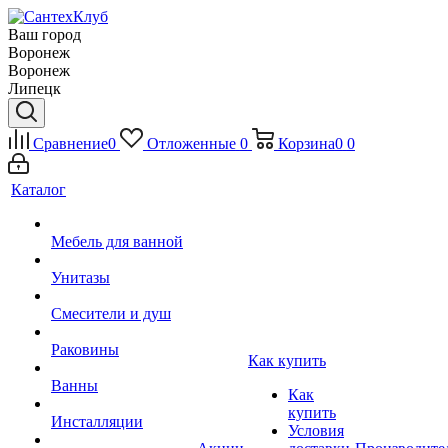
Ваш город
Воронеж
Воронеж
Липецк
Сравнение
0
Отложенные
0
Корзина
0
0
Каталог
Мебель для ванной
Унитазы
Смесители и душ
Раковины
Как купить
Ванны
Как
купить
Инсталляции
Условия