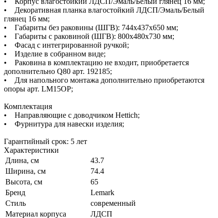
• Корпус влагостойкий ЛДСП/Эмаль/Белый глянец 16 мм;
• Декоративная планка влагостойкий ЛДСП/Эмаль/Белый
глянец 16 мм;
• Габариты без раковины (ШГВ): 744х437х650 мм;
• Габариты с раковиной (ШГВ): 800х480х730 мм;
• Фасад с интегрированной ручкой;
• Изделие в собранном виде;
• Раковина в комплектацию не входит, приобретается
дополнительно Q80 арт. 192185;
• Для напольного монтажа дополнительно приобретаются
опоры арт. LM15OP;
Комплектация
• Направляющие с доводчиком Hettich;
• Фурнитура для навески изделия;
Гарантийный срок: 5 лет
Характеристики
Длина, см
43.7
Ширина, см
74.4
Высота, см
65
Бренд
Lemark
Стиль
современный
Материал корпуса
ЛДСП