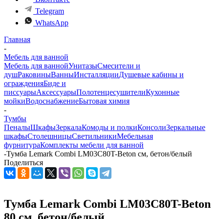
Telegram
WhatsApp
Главная
-
Мебель для ванной
Мебель для ванной
Унитазы
Смесители и
душ
Раковины
Ванны
Инсталляции
Душевые кабины и
ограждения
Биде и
писсуары
Аксессуары
Полотенцесушители
Кухонные
мойки
Водоснабжение
Бытовая химия
-
Тумбы
Пеналы
Шкафы
Зеркала
Комоды и полки
Консоли
Зеркальные
шкафы
Столешницы
Светильники
Мебельная
фурнитура
Комплекты мебели для ванной
-
Тумба Lemark Combi LM03C80T-Beton см, бетон/белый
Поделиться
Тумба Lemark Combi LM03C80T-Beton
80 см, бетон/белый