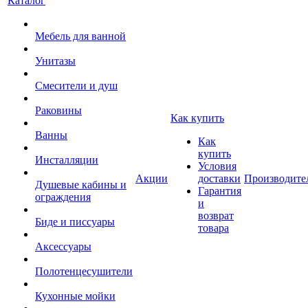
Каталог
Мебель для ванной
Унитазы
Смесители и душ
Раковины
Как купить
Ванны
Как
купить
Инсталляции
Условия
Акции
доставки
Производите
Душевые кабины и
Гарантия
ограждения
и
возврат
Биде и писсуары
товара
Аксессуары
Полотенцесушители
Кухонные мойки