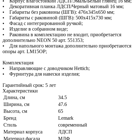
• Корпус влагостойкий ЛДСП/Эмаль/Белый глянец 16 мм;
• Декоративная планка ЛДСП/Черный матовый 16 мм;
• Габариты без раковины (ШГВ): 476х345х650 мм;
• Габариты с раковиной (ШГВ): 500х415х730 мм;
• Фасад с интегрированной ручкой;
• Изделие в собранном виде;
• Раковина в комплектацию не входит, приобретается
дополнительно NEON 50 арт. 551353;
• Для напольного монтажа дополнительно приобретаются
опоры арт. LM15OP;
Комплектация
• Направляющие с доводчиком Hettich;
• Фурнитура для навески изделия;
Гарантийный срок: 5 лет
Характеристики
Длина, см
34.5
Ширина, см
47.6
Высота, см
65
Бренд
Lemark
Стиль
современный
Материал корпуса
ЛДСП
Материал фасада
МДФ