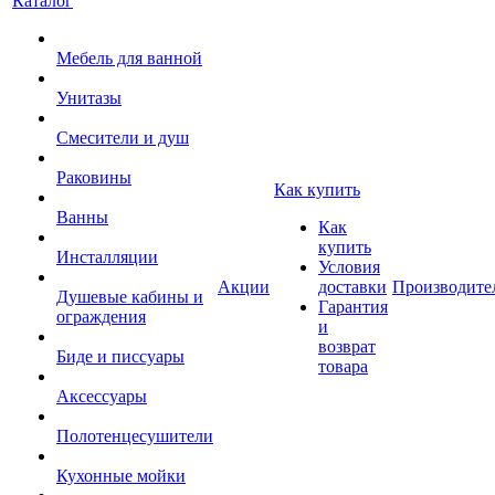
Каталог
Мебель для ванной
Унитазы
Смесители и душ
Раковины
Как купить
Ванны
Как
купить
Инсталляции
Условия
Акции
доставки
Производите
Душевые кабины и
Гарантия
ограждения
и
возврат
Биде и писсуары
товара
Аксессуары
Полотенцесушители
Кухонные мойки