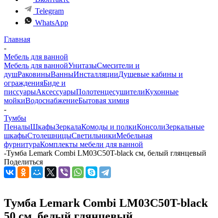
Telegram
WhatsApp
Главная
-
Мебель для ванной
Мебель для ванной
Унитазы
Смесители и
душ
Раковины
Ванны
Инсталляции
Душевые кабины и
ограждения
Биде и
писсуары
Аксессуары
Полотенцесушители
Кухонные
мойки
Водоснабжение
Бытовая химия
-
Тумбы
Пеналы
Шкафы
Зеркала
Комоды и полки
Консоли
Зеркальные
шкафы
Столешницы
Светильники
Мебельная
фурнитура
Комплекты мебели для ванной
-
Тумба Lemark Combi LM03C50T-black см, белый глянцевый
Поделиться
Тумба Lemark Combi LM03C50T-black
50 см, белый глянцевый