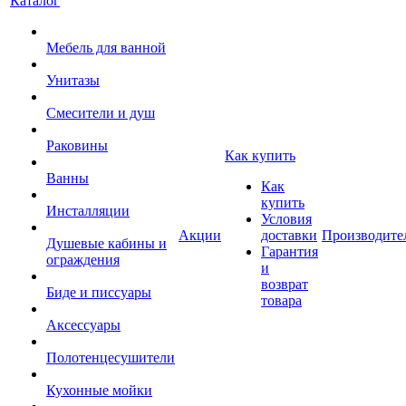
Каталог
Мебель для ванной
Унитазы
Смесители и душ
Раковины
Как купить
Ванны
Как
купить
Инсталляции
Условия
Акции
доставки
Производите
Душевые кабины и
Гарантия
ограждения
и
возврат
Биде и писсуары
товара
Аксессуары
Полотенцесушители
Кухонные мойки