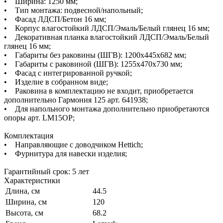
• Ширина: 1250 мм;
• Тип монтажа: подвесной/напольный;
• Фасад ЛДСП/Бетон 16 мм;
• Корпус влагостойкий ЛДСП/Эмаль/Белый глянец 16 мм;
• Декоративная планка влагостойкий ЛДСП/Эмаль/Белый
глянец 16 мм;
• Габариты без раковины (ШГВ): 1200х445х682 мм;
• Габариты с раковиной (ШГВ): 1255х470х730 мм;
• Фасад с интегрированной ручкой;
• Изделие в собранном виде;
• Раковина в комплектацию не входит, приобретается
дополнительно Гармония 125 арт. 641938;
• Для напольного монтажа дополнительно приобретаются
опоры арт. LM15OP;
Комплектация
• Направляющие с доводчиком Hettich;
• Фурнитура для навески изделия;
Гарантийный срок: 5 лет
Характеристики
Длина, см
44.5
Ширина, см
120
Высота, см
68.2