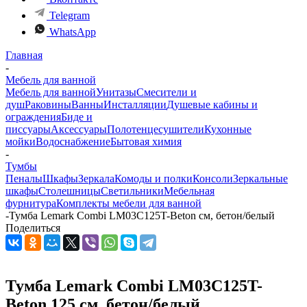
Telegram
WhatsApp
Главная
-
Мебель для ванной
Мебель для ванной
Унитазы
Смесители и
душ
Раковины
Ванны
Инсталляции
Душевые кабины и
ограждения
Биде и
писсуары
Аксессуары
Полотенцесушители
Кухонные
мойки
Водоснабжение
Бытовая химия
-
Тумбы
Пеналы
Шкафы
Зеркала
Комоды и полки
Консоли
Зеркальные
шкафы
Столешницы
Светильники
Мебельная
фурнитура
Комплекты мебели для ванной
-
Тумба Lemark Combi LM03C125T-Beton см, бетон/белый
Поделиться
Тумба Lemark Combi LM03C125T-
Beton 125 см, бетон/белый