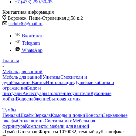
+7 (473) 290-50-05
Контактная информация
Воронеж, Пеше-Стрелецкая д.58 к.2
stclub36@mail.ru
Вконтакте
Telegram
WhatsApp
Главная
-
Мебель для ванной
Мебель для ванной
Унитазы
Смесители и
душ
Раковины
Ванны
Инсталляции
Душевые кабины и
ограждения
Биде и
писсуары
Аксессуары
Полотенцесушители
Кухонные
мойки
Водоснабжение
Бытовая химия
-
Тумбы
Пеналы
Шкафы
Зеркала
Комоды и полки
Консоли
Зеркальные
шкафы
Столешницы
Светильники
Мебельная
фурнитура
Комплекты мебели для ванной
-
Тумба Grossman Форта см 1070032, темный дуб галифакс