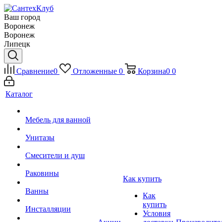
Ваш город
Воронеж
Воронеж
Липецк
Сравнение
0
Отложенные
0
Корзина
0
0
Каталог
Мебель для ванной
Унитазы
Смесители и душ
Раковины
Как купить
Ванны
Как
купить
Инсталляции
Условия