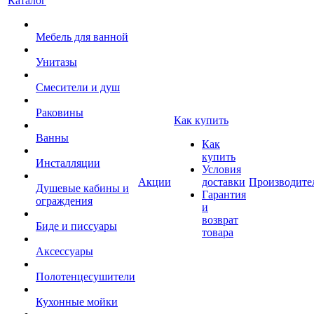
Каталог
Мебель для ванной
Унитазы
Смесители и душ
Раковины
Как купить
Ванны
Как
купить
Инсталляции
Условия
Акции
доставки
Производите
Душевые кабины и
Гарантия
ограждения
и
возврат
Биде и писсуары
товара
Аксессуары
Полотенцесушители
Кухонные мойки