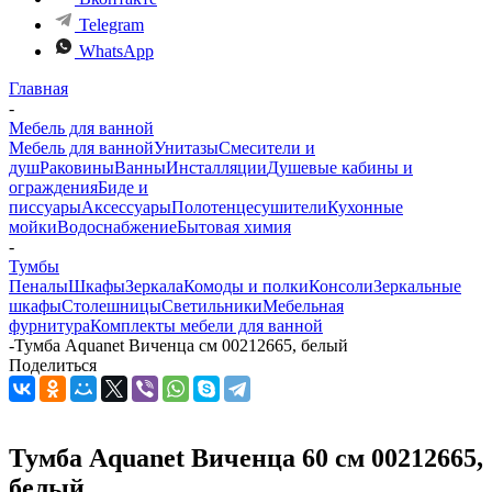
Telegram
WhatsApp
Главная
-
Мебель для ванной
Мебель для ванной
Унитазы
Смесители и
душ
Раковины
Ванны
Инсталляции
Душевые кабины и
ограждения
Биде и
писсуары
Аксессуары
Полотенцесушители
Кухонные
мойки
Водоснабжение
Бытовая химия
-
Тумбы
Пеналы
Шкафы
Зеркала
Комоды и полки
Консоли
Зеркальные
шкафы
Столешницы
Светильники
Мебельная
фурнитура
Комплекты мебели для ванной
-
Тумба Aquanet Виченца см 00212665, белый
Поделиться
Тумба Aquanet Виченца 60 см 00212665,
белый