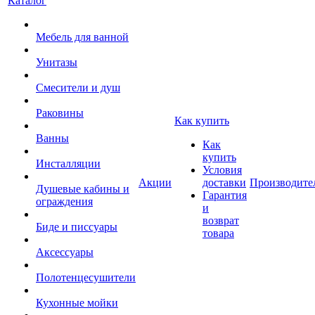
Каталог
Мебель для ванной
Унитазы
Смесители и душ
Раковины
Как купить
Ванны
Как
купить
Инсталляции
Условия
Акции
доставки
Производите
Душевые кабины и
Гарантия
ограждения
и
возврат
Биде и писсуары
товара
Аксессуары
Полотенцесушители
Кухонные мойки