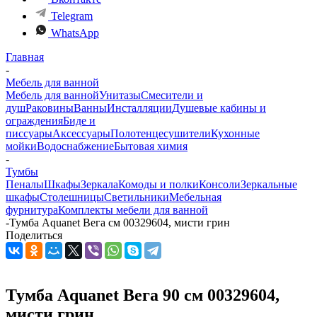
Telegram
WhatsApp
Главная
-
Мебель для ванной
Мебель для ванной
Унитазы
Смесители и
душ
Раковины
Ванны
Инсталляции
Душевые кабины и
ограждения
Биде и
писсуары
Аксессуары
Полотенцесушители
Кухонные
мойки
Водоснабжение
Бытовая химия
-
Тумбы
Пеналы
Шкафы
Зеркала
Комоды и полки
Консоли
Зеркальные
шкафы
Столешницы
Светильники
Мебельная
фурнитура
Комплекты мебели для ванной
-
Тумба Aquanet Вега см 00329604, мисти грин
Поделиться
Тумба Aquanet Вега 90 см 00329604,
мисти грин