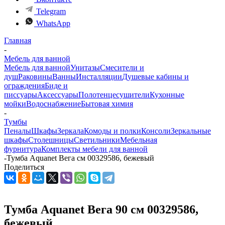
Telegram
WhatsApp
Главная
-
Мебель для ванной
Мебель для ванной
Унитазы
Смесители и
душ
Раковины
Ванны
Инсталляции
Душевые кабины и
ограждения
Биде и
писсуары
Аксессуары
Полотенцесушители
Кухонные
мойки
Водоснабжение
Бытовая химия
-
Тумбы
Пеналы
Шкафы
Зеркала
Комоды и полки
Консоли
Зеркальные
шкафы
Столешницы
Светильники
Мебельная
фурнитура
Комплекты мебели для ванной
-
Тумба Aquanet Вега см 00329586, бежевый
Поделиться
Тумба Aquanet Вега 90 см 00329586,
бежевый