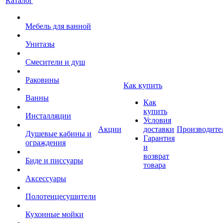
Каталог
Мебель для ванной
Унитазы
Смесители и душ
Раковины
Как купить
Ванны
Как
купить
Инсталляции
Условия
Акции
доставки
Производите
Душевые кабины и
Гарантия
ограждения
и
возврат
Биде и писсуары
товара
Аксессуары
Полотенцесушители
Кухонные мойки