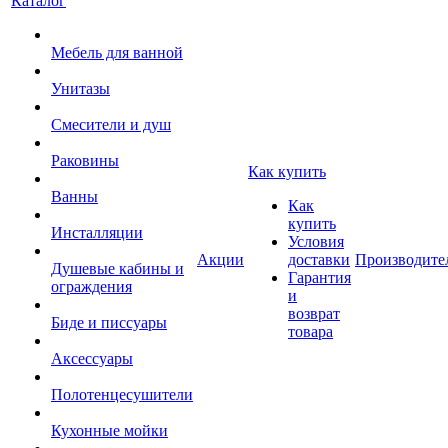
Каталог
Мебель для ванной
Унитазы
Смесители и душ
Раковины
Как купить
Ванны
Как
купить
Инсталляции
Условия
Акции
доставки
Производите
Душевые кабины и
Гарантия
ограждения
и
возврат
Биде и писсуары
товара
Аксессуары
Полотенцесушители
Кухонные мойки