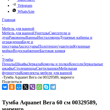
Telegram
WhatsApp
Главная
-
Мебель для ванной
Мебель для ванной
Унитазы
Смесители и
душ
Раковины
Ванны
Инсталляции
Душевые кабины и
ограждения
Биде и
писсуары
Аксессуары
Полотенцесушители
Кухонные
мойки
Водоснабжение
Бытовая химия
-
Тумбы
Пеналы
Шкафы
Зеркала
Комоды и полки
Консоли
Зеркальные
шкафы
Столешницы
Светильники
Мебельная
фурнитура
Комплекты мебели для ванной
-
Тумба Aquanet Вега см 00329589, маренго
Поделиться
Тумба Aquanet Вега 60 см 00329589,
маренго