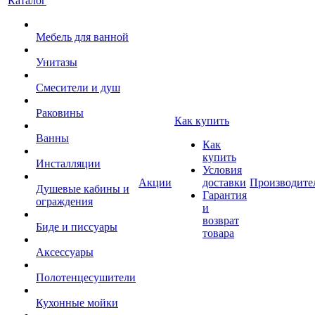
Каталог
Мебель для ванной
Унитазы
Смесители и душ
Раковины
Как купить
Ванны
Как
купить
Инсталляции
Условия
Акции
доставки
Производите
Душевые кабины и
Гарантия
ограждения
и
возврат
Биде и писсуары
товара
Аксессуары
Полотенцесушители
Кухонные мойки