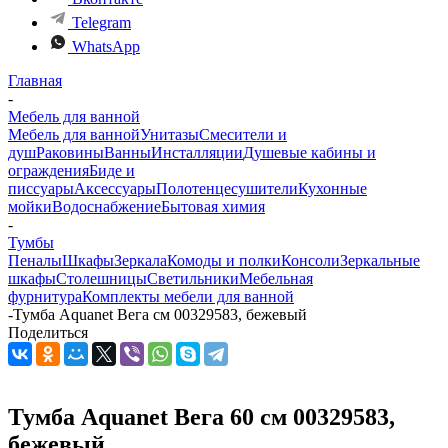
Telegram
WhatsApp
Главная
-
Мебель для ванной
Мебель для ванной
Унитазы
Смесители и
душ
Раковины
Ванны
Инсталляции
Душевые кабины и
ограждения
Биде и
писсуары
Аксессуары
Полотенцесушители
Кухонные
мойки
Водоснабжение
Бытовая химия
-
Тумбы
Пеналы
Шкафы
Зеркала
Комоды и полки
Консоли
Зеркальные
шкафы
Столешницы
Светильники
Мебельная
фурнитура
Комплекты мебели для ванной
-
Тумба Aquanet Вега см 00329583, бежевый
Поделиться
Тумба Aquanet Вега 60 см 00329583,
бежевый