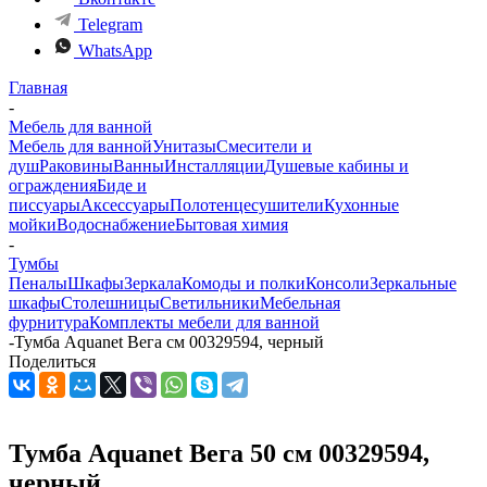
Telegram
WhatsApp
Главная
-
Мебель для ванной
Мебель для ванной
Унитазы
Смесители и
душ
Раковины
Ванны
Инсталляции
Душевые кабины и
ограждения
Биде и
писсуары
Аксессуары
Полотенцесушители
Кухонные
мойки
Водоснабжение
Бытовая химия
-
Тумбы
Пеналы
Шкафы
Зеркала
Комоды и полки
Консоли
Зеркальные
шкафы
Столешницы
Светильники
Мебельная
фурнитура
Комплекты мебели для ванной
-
Тумба Aquanet Вега см 00329594, черный
Поделиться
Тумба Aquanet Вега 50 см 00329594,
черный