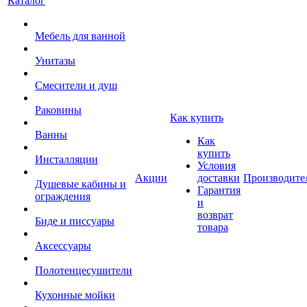
Каталог
Мебель для ванной
Унитазы
Смесители и душ
Раковины
Как купить
Ванны
Как
купить
Инсталляции
Условия
Акции
доставки
Производите
Душевые кабины и
Гарантия
ограждения
и
возврат
Биде и писсуары
товара
Аксессуары
Полотенцесушители
Кухонные мойки