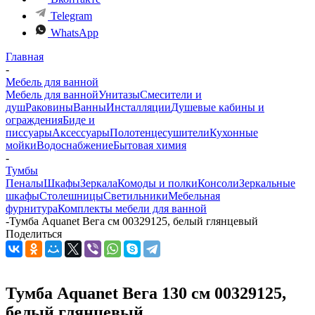
Telegram
WhatsApp
Главная
-
Мебель для ванной
Мебель для ванной
Унитазы
Смесители и
душ
Раковины
Ванны
Инсталляции
Душевые кабины и
ограждения
Биде и
писсуары
Аксессуары
Полотенцесушители
Кухонные
мойки
Водоснабжение
Бытовая химия
-
Тумбы
Пеналы
Шкафы
Зеркала
Комоды и полки
Консоли
Зеркальные
шкафы
Столешницы
Светильники
Мебельная
фурнитура
Комплекты мебели для ванной
-
Тумба Aquanet Вега см 00329125, белый глянцевый
Поделиться
Тумба Aquanet Вега 130 см 00329125,
белый глянцевый