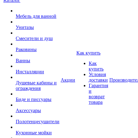
Каталог
Мебель для ванной
Унитазы
Смесители и душ
Раковины
Как купить
Ванны
Как
купить
Инсталляции
Условия
Акции
доставки
Производите
Душевые кабины и
Гарантия
ограждения
и
возврат
Биде и писсуары
товара
Аксессуары
Полотенцесушители
Кухонные мойки