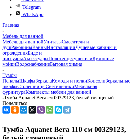
Telegram
WhatsApp
Главная
-
Мебель для ванной
Мебель для ванной
Унитазы
Смесители и
душ
Раковины
Ванны
Инсталляции
Душевые кабины и
ограждения
Биде и
писсуары
Аксессуары
Полотенцесушители
Кухонные
мойки
Водоснабжение
Бытовая химия
-
Тумбы
Пеналы
Шкафы
Зеркала
Комоды и полки
Консоли
Зеркальные
шкафы
Столешницы
Светильники
Мебельная
фурнитура
Комплекты мебели для ванной
-
Тумба Aquanet Вега см 00329123, белый глянцевый
Поделиться
Тумба Aquanet Вега 110 см 00329123,
белый глянцевый