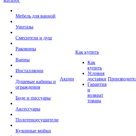
Каталог
Мебель для ванной
Унитазы
Смесители и душ
Раковины
Как купить
Ванны
Как
купить
Инсталляции
Условия
Акции
доставки
Производите
Душевые кабины и
Гарантия
ограждения
и
возврат
Биде и писсуары
товара
Аксессуары
Полотенцесушители
Кухонные мойки