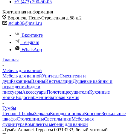
+7 (473) 290-50-05
Контактная информация
Воронеж, Пеше-Стрелецкая д.58 к.2
stclub36@mail.ru
Вконтакте
Telegram
WhatsApp
Главная
-
Мебель для ванной
Мебель для ванной
Унитазы
Смесители и
душ
Раковины
Ванны
Инсталляции
Душевые кабины и
ограждения
Биде и
писсуары
Аксессуары
Полотенцесушители
Кухонные
мойки
Водоснабжение
Бытовая химия
-
Тумбы
Пеналы
Шкафы
Зеркала
Комоды и полки
Консоли
Зеркальные
шкафы
Столешницы
Светильники
Мебельная
фурнитура
Комплекты мебели для ванной
-
Тумба Aquanet Терра см 00313233, белый матовый