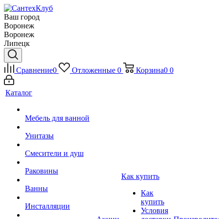
Ваш город
Воронеж
Воронеж
Липецк
Сравнение
0
Отложенные
0
Корзина
0
0
Каталог
Мебель для ванной
Унитазы
Смесители и душ
Раковины
Как купить
Ванны
Как
купить
Инсталляции
Условия