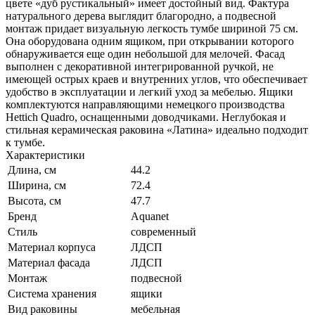
цвете «дуб рустикальный» имеет достойный вид. Фактура
натурального дерева выглядит благородно, а подвесной
монтаж придает визуальную легкость тумбе шириной 75 см.
Она оборудована одним ящиком, при открывании которого
обнаруживается еще один небольшой для мелочей. Фасад
выполнен с декоративной интегрированной ручкой, не
имеющей острых краев и внутренних углов, что обеспечивает
удобство в эксплуатации и легкий уход за мебелью. Ящики
комплектуются направляющими немецкого производства
Hettich Quadro, оснащенными доводчиками. Неглубокая и
стильная керамическая раковина «Латина» идеально подходит
к тумбе.
Характеристики
Длина, см
44.2
Ширина, см
72.4
Высота, см
47.7
Бренд
Aquanet
Стиль
современный
Материал корпуса
ЛДСП
Материал фасада
ЛДСП
Монтаж
подвесной
Система хранения
ящики
Вид раковины
мебельная