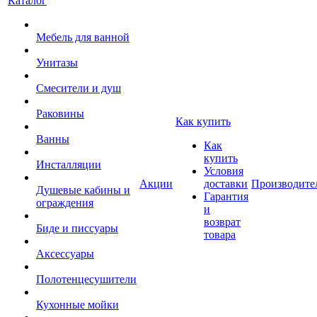
Каталог
Мебель для ванной
Унитазы
Смесители и душ
Раковины
Как купить
Ванны
Как
купить
Инсталляции
Условия
Акции
доставки
Производите
Душевые кабины и
Гарантия
ограждения
и
возврат
Биде и писсуары
товара
Аксессуары
Полотенцесушители
Кухонные мойки