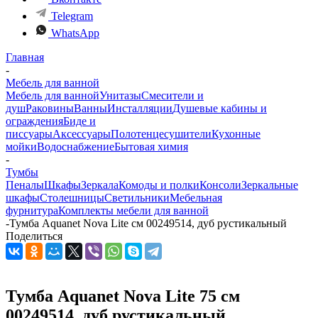
Telegram
WhatsApp
Главная
-
Мебель для ванной
Мебель для ванной
Унитазы
Смесители и
душ
Раковины
Ванны
Инсталляции
Душевые кабины и
ограждения
Биде и
писсуары
Аксессуары
Полотенцесушители
Кухонные
мойки
Водоснабжение
Бытовая химия
-
Тумбы
Пеналы
Шкафы
Зеркала
Комоды и полки
Консоли
Зеркальные
шкафы
Столешницы
Светильники
Мебельная
фурнитура
Комплекты мебели для ванной
-
Тумба Aquanet Nova Lite см 00249514, дуб рустикальный
Поделиться
Тумба Aquanet Nova Lite 75 см
00249514, дуб рустикальный