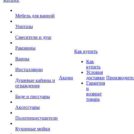
Каталог
Мебель для ванной
Унитазы
Смесители и душ
Раковины
Как купить
Ванны
Как
купить
Инсталляции
Условия
Акции
доставки
Производите
Душевые кабины и
Гарантия
ограждения
и
возврат
Биде и писсуары
товара
Аксессуары
Полотенцесушители
Кухонные мойки