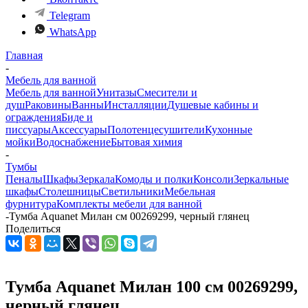
Telegram
WhatsApp
Главная
-
Мебель для ванной
Мебель для ванной
Унитазы
Смесители и
душ
Раковины
Ванны
Инсталляции
Душевые кабины и
ограждения
Биде и
писсуары
Аксессуары
Полотенцесушители
Кухонные
мойки
Водоснабжение
Бытовая химия
-
Тумбы
Пеналы
Шкафы
Зеркала
Комоды и полки
Консоли
Зеркальные
шкафы
Столешницы
Светильники
Мебельная
фурнитура
Комплекты мебели для ванной
-
Тумба Aquanet Милан см 00269299, черный глянец
Поделиться
Тумба Aquanet Милан 100 см 00269299,
черный глянец