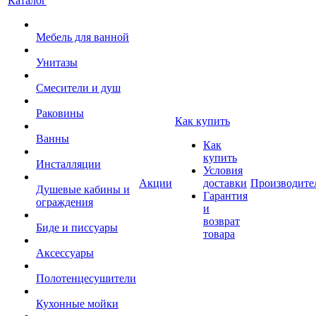
Каталог
Мебель для ванной
Унитазы
Смесители и душ
Раковины
Как купить
Ванны
Как
купить
Инсталляции
Условия
Акции
доставки
Производите
Душевые кабины и
Гарантия
ограждения
и
возврат
Биде и писсуары
товара
Аксессуары
Полотенцесушители
Кухонные мойки