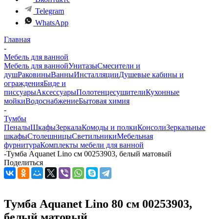
Telegram
WhatsApp
Главная
-
Мебель для ванной
Мебель для ванной
Унитазы
Смесители и
душ
Раковины
Ванны
Инсталляции
Душевые кабины и
ограждения
Биде и
писсуары
Аксессуары
Полотенцесушители
Кухонные
мойки
Водоснабжение
Бытовая химия
-
Тумбы
Пеналы
Шкафы
Зеркала
Комоды и полки
Консоли
Зеркальные
шкафы
Столешницы
Светильники
Мебельная
фурнитура
Комплекты мебели для ванной
-
Тумба Aquanet Lino см 00253903, белый матовый
Поделиться
Тумба Aquanet Lino 80 см 00253903,
белый матовый