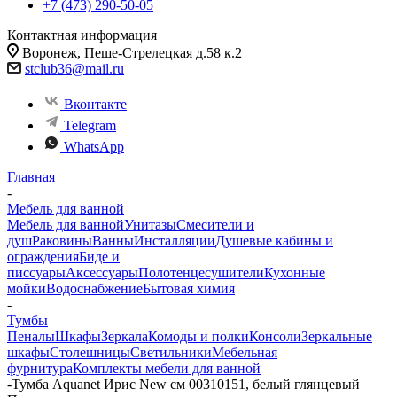
+7 (473) 290-50-05
Контактная информация
Воронеж, Пеше-Стрелецкая д.58 к.2
stclub36@mail.ru
Вконтакте
Telegram
WhatsApp
Главная
-
Мебель для ванной
Мебель для ванной
Унитазы
Смесители и
душ
Раковины
Ванны
Инсталляции
Душевые кабины и
ограждения
Биде и
писсуары
Аксессуары
Полотенцесушители
Кухонные
мойки
Водоснабжение
Бытовая химия
-
Тумбы
Пеналы
Шкафы
Зеркала
Комоды и полки
Консоли
Зеркальные
шкафы
Столешницы
Светильники
Мебельная
фурнитура
Комплекты мебели для ванной
-
Тумба Aquanet Ирис New см 00310151, белый глянцевый