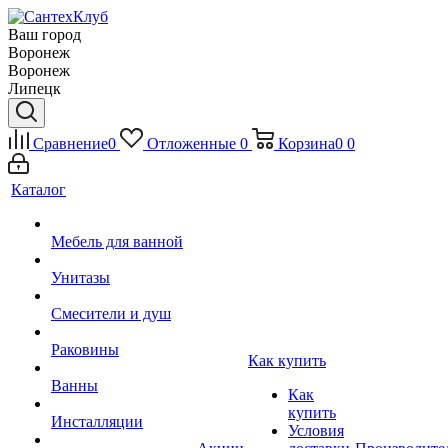
Ваш город
Воронеж
Воронеж
Липецк
Сравнение
0
Отложенные
0
Корзина
0
0
Каталог
Мебель для ванной
Унитазы
Смесители и душ
Раковины
Как купить
Ванны
Как
купить
Инсталляции
Условия