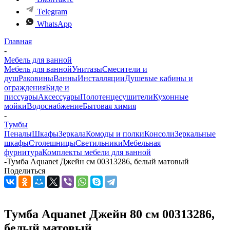
Telegram
WhatsApp
Главная
-
Мебель для ванной
Мебель для ванной
Унитазы
Смесители и
душ
Раковины
Ванны
Инсталляции
Душевые кабины и
ограждения
Биде и
писсуары
Аксессуары
Полотенцесушители
Кухонные
мойки
Водоснабжение
Бытовая химия
-
Тумбы
Пеналы
Шкафы
Зеркала
Комоды и полки
Консоли
Зеркальные
шкафы
Столешницы
Светильники
Мебельная
фурнитура
Комплекты мебели для ванной
-
Тумба Aquanet Джейн см 00313286, белый матовый
Поделиться
Тумба Aquanet Джейн 80 см 00313286,
белый матовый