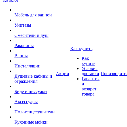
Каталог
Мебель для ванной
Унитазы
Смесители и душ
Раковины
Как купить
Ванны
Как
купить
Инсталляции
Условия
Акции
доставки
Производите
Душевые кабины и
Гарантия
ограждения
и
возврат
Биде и писсуары
товара
Аксессуары
Полотенцесушители
Кухонные мойки