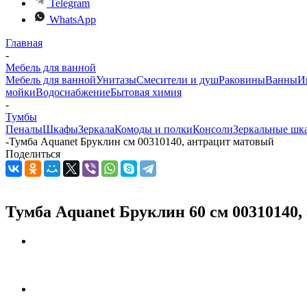
Telegram
WhatsApp
Главная
-
Мебель для ванной
Мебель для ванной
Унитазы
Смесители и душ
Раковины
Ванны
И
мойки
Водоснабжение
Бытовая химия
-
Тумбы
Пеналы
Шкафы
Зеркала
Комоды и полки
Консоли
Зеркальные шк
-
Тумба Aquanet Бруклин см 00310140, антрацит матовый
Поделиться
Тумба Aquanet Бруклин 60 см 00310140