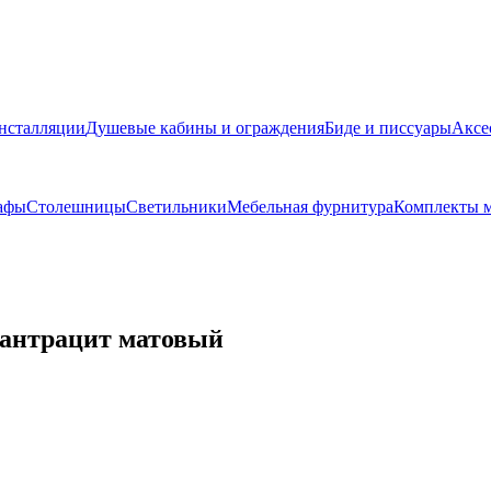
нсталляции
Душевые кабины и ограждения
Биде и писсуары
Аксе
афы
Столешницы
Светильники
Мебельная фурнитура
Комплекты м
, антрацит матовый