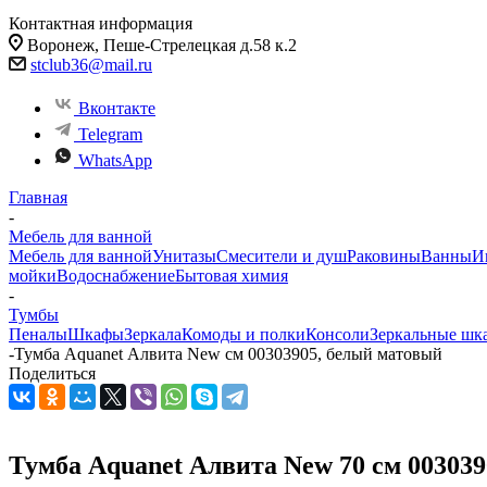
Контактная информация
Воронеж, Пеше-Стрелецкая д.58 к.2
stclub36@mail.ru
Вконтакте
Telegram
WhatsApp
Главная
-
Мебель для ванной
Мебель для ванной
Унитазы
Смесители и душ
Раковины
Ванны
И
мойки
Водоснабжение
Бытовая химия
-
Тумбы
Пеналы
Шкафы
Зеркала
Комоды и полки
Консоли
Зеркальные шк
-
Тумба Aquanet Алвита New см 00303905, белый матовый
Поделиться
Тумба Aquanet Алвита New 70 см 00303