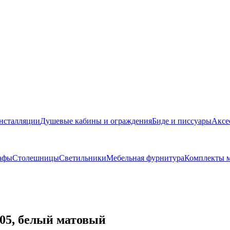
нсталляции
Душевые кабины и ограждения
Биде и писсуары
Аксе
афы
Столешницы
Светильники
Мебельная фурнитура
Комплекты м
905, белый матовый