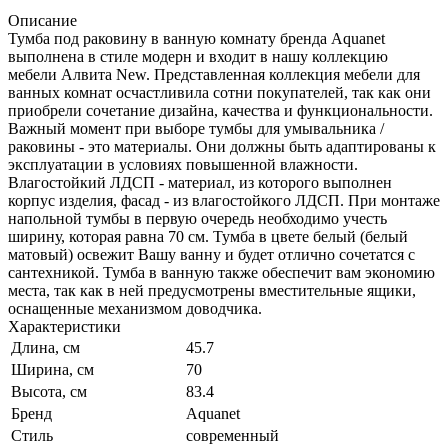
Описание
Тумба под раковину в ванную комнату бренда Aquanet
выполнена в стиле модерн и входит в нашу коллекцию
мебели Алвита New. Представленная коллекция мебели для
ванных комнат осчастливила сотни покупателей, так как они
приобрели сочетание дизайна, качества и функциональности.
Важный момент при выборе тумбы для умывальника /
раковины - это материалы. Они должны быть адаптированы к
эксплуатации в условиях повышенной влажности.
Влагостойкий ЛДСП - материал, из которого выполнен
корпус изделия, фасад - из влагостойкого ЛДСП. При монтаже
напольной тумбы в первую очередь необходимо учесть
ширину, которая равна 70 см. Тумба в цвете белый (белый
матовый) освежит Вашу ванну и будет отлично сочетатся с
сантехникой. Тумба в ванную также обеспечит вам экономию
места, так как в ней предусмотрены вместительные ящики,
оснащенные механизмом доводчика.
Характеристики
Длина, см
45.7
Ширина, см
70
Высота, см
83.4
Бренд
Aquanet
Стиль
современный