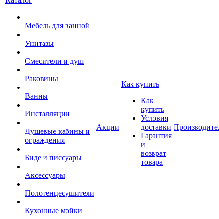
Каталог
Мебель для ванной
Унитазы
Смесители и душ
Раковины
Как купить
Ванны
Как
купить
Инсталляции
Условия
Акции
доставки
Производите
Душевые кабины и
Гарантия
ограждения
и
возврат
Биде и писсуары
товара
Аксессуары
Полотенцесушители
Кухонные мойки