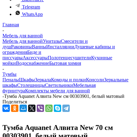
Telegram
WhatsApp
Главная
-
Мебель для ванной
Мебель для ванной
Унитазы
Смесители и
душ
Раковины
Ванны
Инсталляции
Душевые кабины и
ограждения
Биде и
писсуары
Аксессуары
Полотенцесушители
Кухонные
мойки
Водоснабжение
Бытовая химия
-
Тумбы
Пеналы
Шкафы
Зеркала
Комоды и полки
Консоли
Зеркальные
шкафы
Столешницы
Светильники
Мебельная
фурнитура
Комплекты мебели для ванной
-
Тумба Aquanet Алвита New см 00303901, белый матовый
Поделиться
Тумба Aquanet Алвита New 70 см
00303901, белый матовый