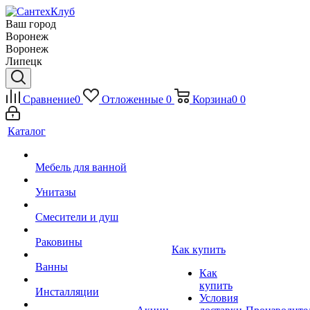
Ваш город
Воронеж
Воронеж
Липецк
Сравнение
0
Отложенные
0
Корзина
0
0
Каталог
Мебель для ванной
Унитазы
Смесители и душ
Раковины
Как купить
Ванны
Как
купить
Инсталляции
Условия