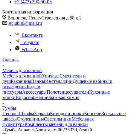
+7 (473) 290-50-05
Контактная информация
Воронеж, Пеше-Стрелецкая д.58 к.2
stclub36@mail.ru
Вконтакте
Telegram
WhatsApp
Главная
-
Мебель для ванной
Мебель для ванной
Унитазы
Смесители и
душ
Раковины
Ванны
Инсталляции
Душевые кабины и
ограждения
Биде и
писсуары
Аксессуары
Полотенцесушители
Кухонные
мойки
Водоснабжение
Бытовая химия
-
Тумбы
Пеналы
Шкафы
Зеркала
Комоды и полки
Консоли
Зеркальные
шкафы
Столешницы
Светильники
Мебельная
фурнитура
Комплекты мебели для ванной
-
Тумба Aquanet Алвита см 00235339, белый