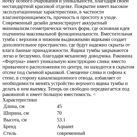
нотку особого очарования и уникальности, благодаря своей
нестандартной красивой отделке. Покрытие имеет высокие
эксплуатационные характеристики, в частности
влагонепроницаемость, прочность и простоту в уходе.
Современный дизайн демонстрирует аккуратный
минимализм геометрически четких форм, где основная идея
подчинена максимальной функциональности. Вместительная
тумба с верхним и нижним выдвижными ящиками создает
дополнительное пространство, где будут надежно скрыты от
влаги банные принадлежности. Ящики тумбы закрываются
легко и бесшумно, благодаря механизму доводчика. Раковина
«Фортуна» имеет уникальную конструкцию слива: вместо
привычного расположения по центру, он находится в скрытом
отсеке под съемной крышкой. Смещение слива и сифона к
стене, в сторону канализационного отвода, избавляет от
необходимости менять устройство верхнего ящика тумбы и
делать в нем выемку. Теперь он свободно передвигается под
раковиной и имеет большую вместимость. <
Характеристики
Длина, см
45
Ширина, см
70
Высота, см
53.1
Бренд
Aquanet
Стиль
современный