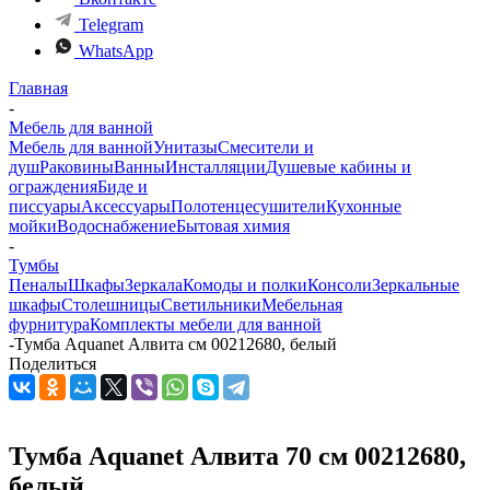
Telegram
WhatsApp
Главная
-
Мебель для ванной
Мебель для ванной
Унитазы
Смесители и
душ
Раковины
Ванны
Инсталляции
Душевые кабины и
ограждения
Биде и
писсуары
Аксессуары
Полотенцесушители
Кухонные
мойки
Водоснабжение
Бытовая химия
-
Тумбы
Пеналы
Шкафы
Зеркала
Комоды и полки
Консоли
Зеркальные
шкафы
Столешницы
Светильники
Мебельная
фурнитура
Комплекты мебели для ванной
-
Тумба Aquanet Алвита см 00212680, белый
Поделиться
Тумба Aquanet Алвита 70 см 00212680,
белый