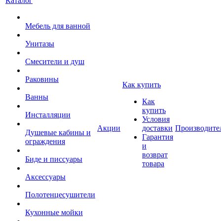
Каталог
Мебель для ванной
Унитазы
Смесители и душ
Раковины
Как купить
Ванны
Как
купить
Инсталляции
Условия
Акции
доставки
Производите
Душевые кабины и
Гарантия
ограждения
и
возврат
Биде и писсуары
товара
Аксессуары
Полотенцесушители
Кухонные мойки