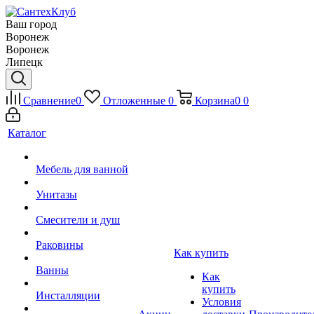
Ваш город
Воронеж
Воронеж
Липецк
Сравнение
0
Отложенные
0
Корзина
0
0
Каталог
Мебель для ванной
Унитазы
Смесители и душ
Раковины
Как купить
Ванны
Как
купить
Инсталляции
Условия