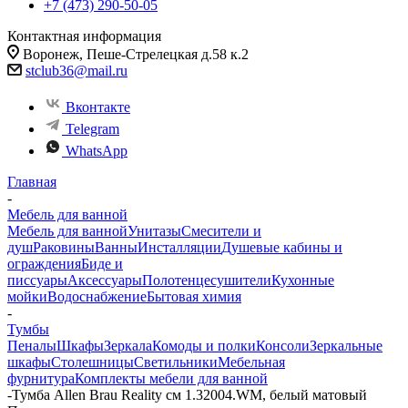
+7 (473) 290-50-05
Контактная информация
Воронеж, Пеше-Стрелецкая д.58 к.2
stclub36@mail.ru
Вконтакте
Telegram
WhatsApp
Главная
-
Мебель для ванной
Мебель для ванной
Унитазы
Смесители и
душ
Раковины
Ванны
Инсталляции
Душевые кабины и
ограждения
Биде и
писсуары
Аксессуары
Полотенцесушители
Кухонные
мойки
Водоснабжение
Бытовая химия
-
Тумбы
Пеналы
Шкафы
Зеркала
Комоды и полки
Консоли
Зеркальные
шкафы
Столешницы
Светильники
Мебельная
фурнитура
Комплекты мебели для ванной
-
Тумба Allen Brau Reality см 1.32004.WM, белый матовый