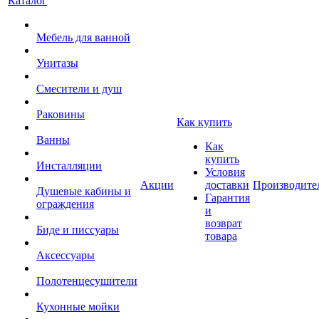
Каталог
Мебель для ванной
Унитазы
Смесители и душ
Раковины
Как купить
Ванны
Как
купить
Инсталляции
Условия
Акции
доставки
Производите
Душевые кабины и
Гарантия
ограждения
и
возврат
Биде и писсуары
товара
Аксессуары
Полотенцесушители
Кухонные мойки