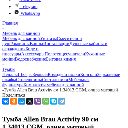
Telegram
WhatsApp
Главная
-
Мебель для ванной
Мебель для ванной
Унитазы
Смесители и
душ
Раковины
Ванны
Инсталляции
Душевые кабины и
ограждения
Биде и
писсуары
Аксессуары
Полотенцесушители
Кухонные
мойки
Водоснабжение
Бытовая химия
-
Тумбы
Пеналы
Шкафы
Зеркала
Комоды и полки
Консоли
Зеркальные
шкафы
Столешницы
Светильники
Мебельная
фурнитура
Комплекты мебели для ванной
-
Тумба Allen Brau Activity см 1.34013.CGM, олива матовый
Поделиться
Тумба Allen Brau Activity 90 см
1.34013.CGM, олива матовый