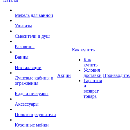
Каталог
Мебель для ванной
Унитазы
Смесители и душ
Раковины
Как купить
Ванны
Как
купить
Инсталляции
Условия
Акции
доставки
Производите
Душевые кабины и
Гарантия
ограждения
и
возврат
Биде и писсуары
товара
Аксессуары
Полотенцесушители
Кухонные мойки