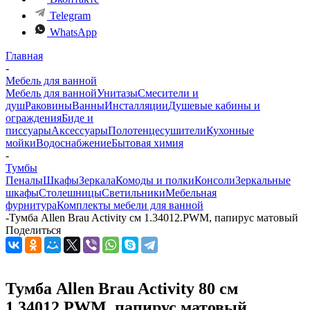
Telegram
WhatsApp
Главная
-
Мебель для ванной
Мебель для ванной
Унитазы
Смесители и
душ
Раковины
Ванны
Инсталляции
Душевые кабины и
ограждения
Биде и
писсуары
Аксессуары
Полотенцесушители
Кухонные
мойки
Водоснабжение
Бытовая химия
-
Тумбы
Пеналы
Шкафы
Зеркала
Комоды и полки
Консоли
Зеркальные
шкафы
Столешницы
Светильники
Мебельная
фурнитура
Комплекты мебели для ванной
-
Тумба Allen Brau Activity см 1.34012.PWM, папирус матовый
Поделиться
Тумба Allen Brau Activity 80 см
1.34012.PWM, папирус матовый