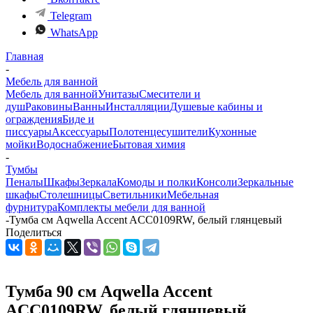
Telegram
WhatsApp
Главная
-
Мебель для ванной
Мебель для ванной
Унитазы
Смесители и
душ
Раковины
Ванны
Инсталляции
Душевые кабины и
ограждения
Биде и
писсуары
Аксессуары
Полотенцесушители
Кухонные
мойки
Водоснабжение
Бытовая химия
-
Тумбы
Пеналы
Шкафы
Зеркала
Комоды и полки
Консоли
Зеркальные
шкафы
Столешницы
Светильники
Мебельная
фурнитура
Комплекты мебели для ванной
-
Тумба см Aqwella Accent ACC0109RW, белый глянцевый
Поделиться
Тумба 90 см Aqwella Accent
ACC0109RW, белый глянцевый