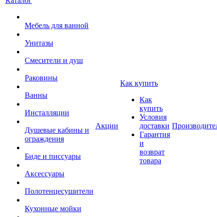
Каталог
Мебель для ванной
Унитазы
Смесители и душ
Раковины
Как купить
Ванны
Как
купить
Инсталляции
Условия
Акции
доставки
Производите
Душевые кабины и
Гарантия
ограждения
и
возврат
Биде и писсуары
товара
Аксессуары
Полотенцесушители
Кухонные мойки