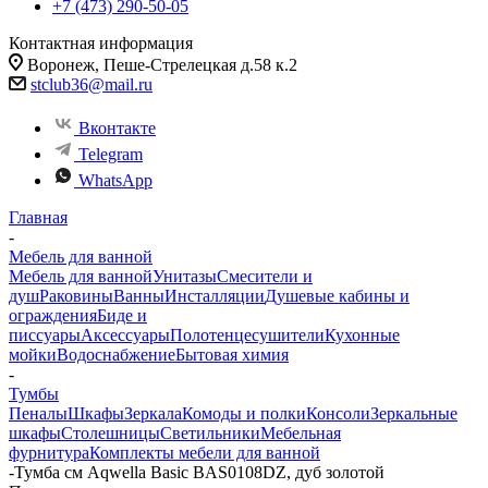
+7 (473) 290-50-05
Контактная информация
Воронеж, Пеше-Стрелецкая д.58 к.2
stclub36@mail.ru
Вконтакте
Telegram
WhatsApp
Главная
-
Мебель для ванной
Мебель для ванной
Унитазы
Смесители и
душ
Раковины
Ванны
Инсталляции
Душевые кабины и
ограждения
Биде и
писсуары
Аксессуары
Полотенцесушители
Кухонные
мойки
Водоснабжение
Бытовая химия
-
Тумбы
Пеналы
Шкафы
Зеркала
Комоды и полки
Консоли
Зеркальные
шкафы
Столешницы
Светильники
Мебельная
фурнитура
Комплекты мебели для ванной
-
Тумба см Aqwella Basic BAS0108DZ, дуб золотой