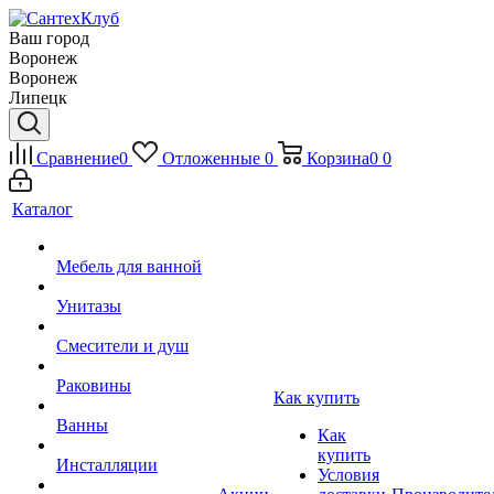
Ваш город
Воронеж
Воронеж
Липецк
Сравнение
0
Отложенные
0
Корзина
0
0
Каталог
Мебель для ванной
Унитазы
Смесители и душ
Раковины
Как купить
Ванны
Как
купить
Инсталляции
Условия