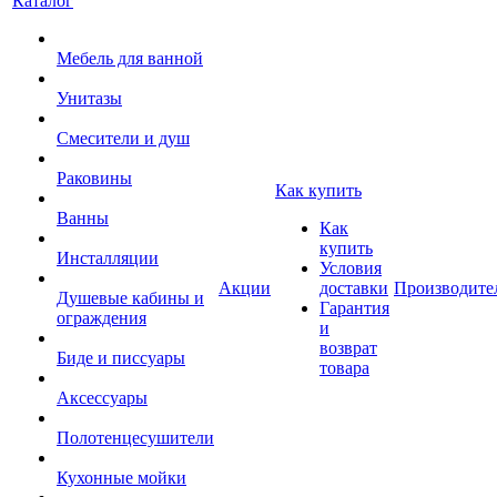
Каталог
Мебель для ванной
Унитазы
Смесители и душ
Раковины
Как купить
Ванны
Как
купить
Инсталляции
Условия
Акции
доставки
Производите
Душевые кабины и
Гарантия
ограждения
и
возврат
Биде и писсуары
товара
Аксессуары
Полотенцесушители
Кухонные мойки