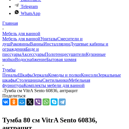
Telegram
WhatsApp
Главная
-
Мебель для ванной
Мебель для ванной
Унитазы
Смесители и
душ
Раковины
Ванны
Инсталляции
Душевые кабины и
ограждения
Биде и
писсуары
Аксессуары
Полотенцесушители
Кухонные
мойки
Водоснабжение
Бытовая химия
-
Тумбы
Пеналы
Шкафы
Зеркала
Комоды и полки
Консоли
Зеркальные
шкафы
Столешницы
Светильники
Мебельная
фурнитура
Комплекты мебели для ванной
-
Тумба см VitrA Sento 60836, антрацит
Поделиться
Тумба 80 см VitrA Sento 60836,
антрацит