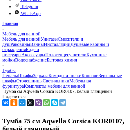
Telegram
WhatsApp
Главная
-
Мебель для ванной
Мебель для ванной
Унитазы
Смесители и
душ
Раковины
Ванны
Инсталляции
Душевые кабины и
ограждения
Биде и
писсуары
Аксессуары
Полотенцесушители
Кухонные
мойки
Водоснабжение
Бытовая химия
-
Тумбы
Пеналы
Шкафы
Зеркала
Комоды и полки
Консоли
Зеркальные
шкафы
Столешницы
Светильники
Мебельная
фурнитура
Комплекты мебели для ванной
-
Тумба см Aqwella Corsica KOR0107, белый глянцевый
Поделиться
Тумба 75 см Aqwella Corsica KOR0107,
белый глянцевый