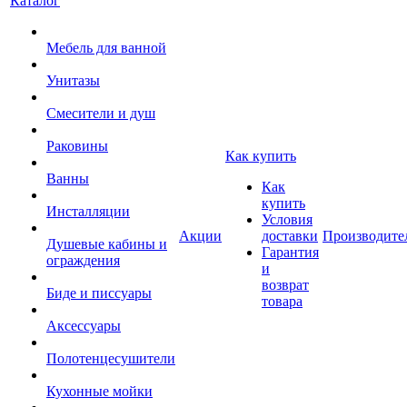
Каталог
Мебель для ванной
Унитазы
Смесители и душ
Раковины
Как купить
Ванны
Как
купить
Инсталляции
Условия
Акции
доставки
Производите
Душевые кабины и
Гарантия
ограждения
и
возврат
Биде и писсуары
товара
Аксессуары
Полотенцесушители
Кухонные мойки