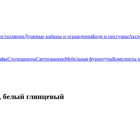
нсталляции
Душевые кабины и ограждения
Биде и писсуары
Аксе
афы
Столешницы
Светильники
Мебельная фурнитура
Комплекты м
K, белый глянцевый