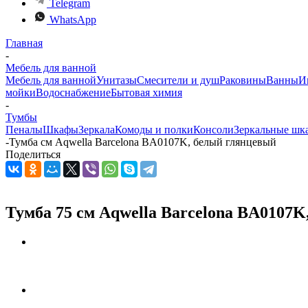
Telegram
WhatsApp
Главная
-
Мебель для ванной
Мебель для ванной
Унитазы
Смесители и душ
Раковины
Ванны
И
мойки
Водоснабжение
Бытовая химия
-
Тумбы
Пеналы
Шкафы
Зеркала
Комоды и полки
Консоли
Зеркальные шк
-
Тумба см Aqwella Barcelona BA0107K, белый глянцевый
Поделиться
Тумба 75 см Aqwella Barcelona BA0107